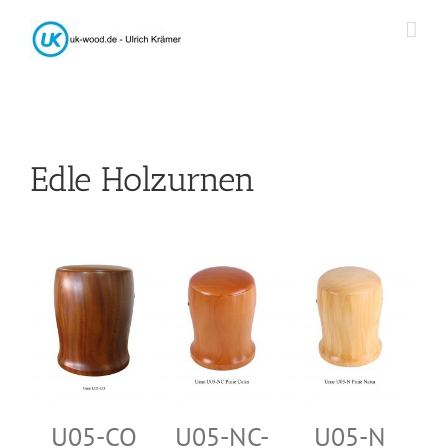
Skip
to
content
Edle Holzurnen
U05-CO
U05-NC-
U05-N