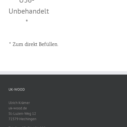
Unbehandelt
*
* Zum direkt Befüllen.
UK-WOOD
Ulrich Krämer
uk-wood.de
St.-Luzen-Weg 12
72379 Hechingen